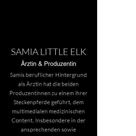
Ulk stammt vom Planeten Ulkanien. Das liegt
bei Stern 251. Inzwischen lebt er bei der
Musikerin Ivonne und ihrer goldenen Hündin
Muffin auf der Erde.
SAMIA LITTLE ELK
Ärztin & Produzentin
Samis beruflicher Hintergrund
als Ärztin hat die beiden
Produzentinnen zu einem ihrer
Steckenpferde geführt, dem
multimedialen medizinischen
Content. Insbesondere in der
ansprechenden sowie